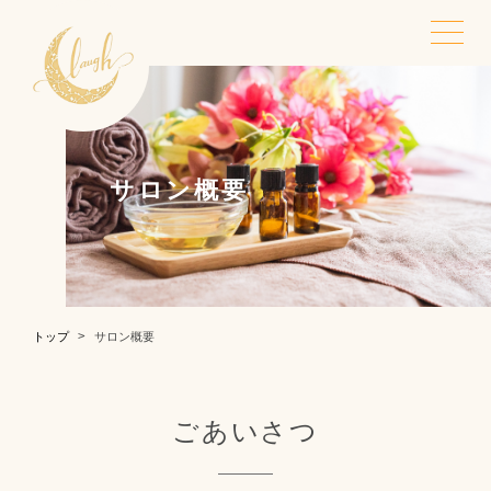
TOP
トップ
サロン概要
STRENGTHS
LYMPHATIC
Laugh.の強み
全身リンパ
FASTING
NEWS
トップ
サロン概要
腸活・ファスティ
新着情報
ング
ごあいさつ
SALON
CONTACT