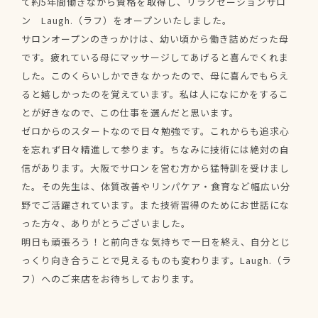
て約5年間働きながら資格を取得し、リラクゼーションサロ
ン Laugh.（ラフ）をオープンいたしました。
サロンオープンのきっかけは、幼い頃から働き詰めだった母
です。疲れている母にマッサージしてあげると喜んでくれま
した。このくらいしかできなかったので、母に喜んでもらえ
ると嬉しかったのを覚えています。私は人になにかをするこ
とが好きなので、この仕事を選んだと思います。
ゼロからのスタートなので日々勉強です。これからも追求心
を忘れず日々精進して参ります。ちなみに技術には絶対の自
信があります。大阪でサロンを営む方から猛特訓を受けまし
た。その先生は、体質改善やリンパケア・食育など幅広い分
野でご活躍されています。また技術習得のためにお世話にな
った方々、ありがとうございました。
明日も頑張ろう！と前向きな気持ちで一日を終え、自分とじ
っくり向き合うことで見えるものも変わります。Laugh.（ラ
フ）へのご来店をお待ちしております。