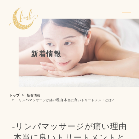
TOP
トップ
新着情報
STRENGTHS
LYMPHATIC
Laugh.の強み
全身リンパ
FASTING
NEWS
トップ
新着情報
-リンパマッサージが痛い理由 本当に良いトリートメントとは?-
腸活・ファスティ
新着情報
ング
-リンパマッサージが痛い理由
SALON
CONTACT
本当に良いトリートメントと