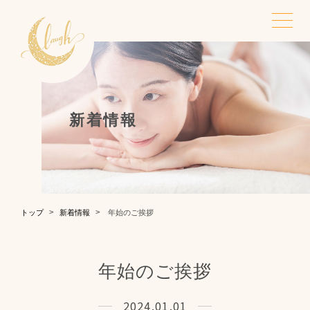
TOP
トップ
新着情報
STRENGTHS
LYMPHATIC
Laugh.の強み
全身リンパ
FASTING
NEWS
トップ
新着情報
年始のご挨拶
腸活・ファスティ
新着情報
ング
年始のご挨拶
SALON
CONTACT
2024.01.01